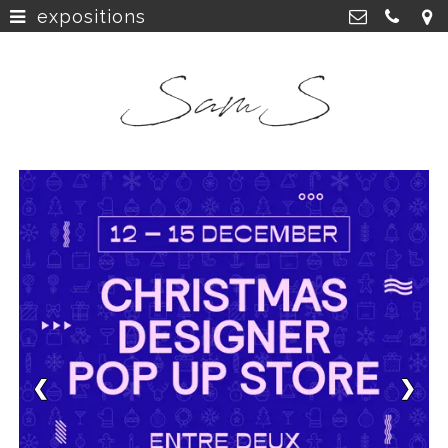
expositions
home
>
SamS Design
Cannerweg 115, 6213 BA Maastricht
about
>
06 2748 5425
sam.schobbe@hotmail.com
work
>
Kvk: SamS - 72364963
shop
>
instagram
>